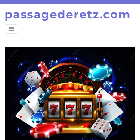
Skip
passagederetz.com
to
content