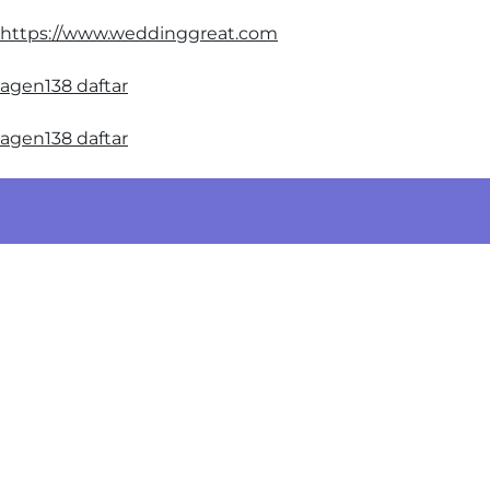
https://www.weddinggreat.com
agen138 daftar
agen138 daftar