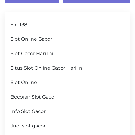
Fire138
Slot Online Gacor
Slot Gacor Hari Ini
Situs Slot Online Gacor Hari Ini
Slot Online
Bocoran Slot Gacor
Info Slot Gacor
Judi slot gacor