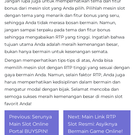
Jangan lupa juga untuk memperhatikan tema dan fitur
bonus dari mesin slot yang Anda pilih. Pilihlah mesin slot
dengan tema yang menarik dan fitur bonus yang seru,
sehingga Anda tidak merasa bosan bermain. Namun,
jangan sampai terpaku pada tema dan fitur bonus
sehingga mengabaikan RTP yang tinggi. Ingatlah bahwa
tujuan utama Anda adalah meraih kemenangan besar,
bukan hanya bermain untuk kesenangan semata.
Dengan memperhatikan tips-tips di atas, Anda bisa
memilih mesin slot dengan RTP tinggi yang sesuai dengan
gaya bermain Anda. Namun, selain faktor RTP, Anda juga
harus memperhatikan kedisiplinan dalam bermain dan
mengatur modal dengan bijak. Selamat mencoba dan
semoga sukses meraih kemenangan besar di mesin slot
favorit Anda!
Navigasi
Previous:
Serunya
Next:
Main Link RTP
pos
Main Slot Online
Slot Resmi: Asyiknya
Portal BUYSPIN!
Bermain Game Online!