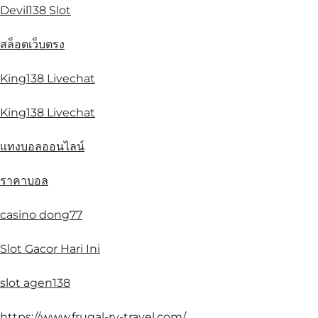
Devil138 Slot
สล็อตเว็บตรง
King138 Livechat
King138 Livechat
แทงบอลออนไลน์
ราคาบอล
casino dong77
Slot Gacor Hari Ini
slot agen138
https://www.frugal-rv-travel.com/