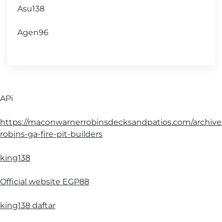
Asu138
Agen96
APi
https://maconwarnerrobinsdecksandpatios.com/archive
robins-ga-fire-pit-builders
king138
Official website EGP88
king138 daftar