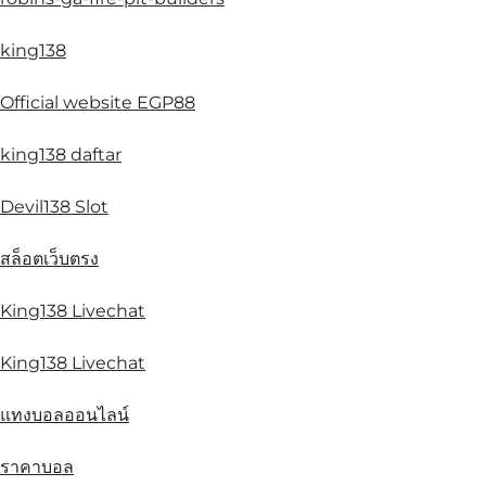
king138
Official website EGP88
king138 daftar
Devil138 Slot
สล็อตเว็บตรง
King138 Livechat
King138 Livechat
แทงบอลออนไลน์
ราคาบอล