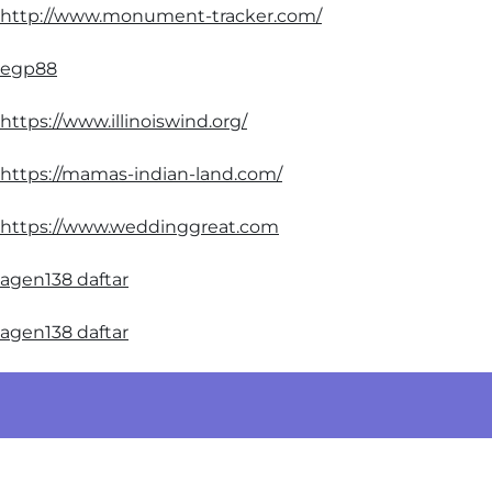
http://www.monument-tracker.com/
egp88
https://www.illinoiswind.org/
https://mamas-indian-land.com/
https://www.weddinggreat.com
agen138 daftar
agen138 daftar