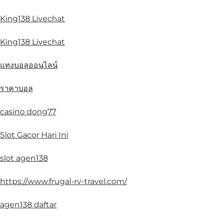
King138 Livechat
King138 Livechat
แทงบอลออนไลน์
ราคาบอล
casino dong77
Slot Gacor Hari Ini
slot agen138
https://www.frugal-rv-travel.com/
agen138 daftar