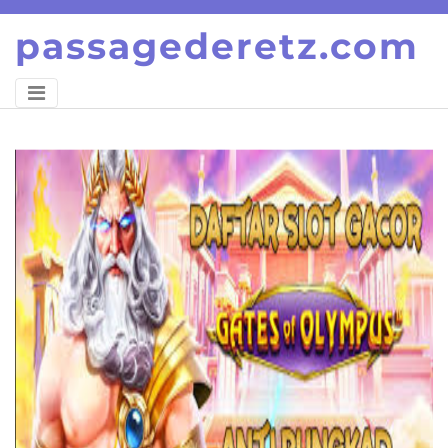
Skip
passagederetz.com
to
content