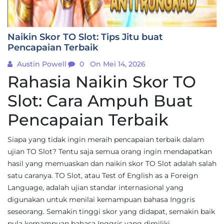
Naikin Skor TO Slot: Tips Jitu buat
Pencapaian Terbaik
Austin Powell
0
On Mei 14, 2026
Rahasia Naikin Skor TO
Slot: Cara Ampuh Buat
Pencapaian Terbaik
Siapa yang tidak ingin meraih pencapaian terbaik dalam
ujian TO Slot? Tentu saja semua orang ingin mendapatkan
hasil yang memuaskan dan naikin skor TO Slot adalah salah
satu caranya. TO Slot, atau Test of English as a Foreign
Language, adalah ujian standar internasional yang
digunakan untuk menilai kemampuan bahasa Inggris
seseorang. Semakin tinggi skor yang didapat, semakin baik
pula kemampuan bahasa Inggris yang dimiliki.