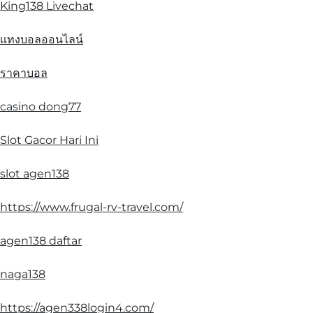
King138 Livechat
แทงบอลออนไลน์
ราคาบอล
casino dong77
Slot Gacor Hari Ini
slot agen138
https://www.frugal-rv-travel.com/
agen138 daftar
naga138
https://agen338login4.com/