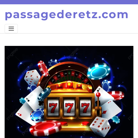
Skip
passagederetz.com
to
content