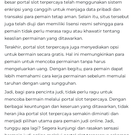
besar portal slot terpercaya telah menggunakan sistem
enkripsi yang canggih untuk menjaga data pribadi dan
transaksi para pemain tetap aman. Selain itu, situs tersebut
juga telah diuji dan memiliki lisensi resmi sehingga para
pemain tidak perlu merasa ragu atau khawatir tentang
keaslian permainan yang ditawarkan.
Terakhir, portal slot terpercaya juga menyediakan opsi
untuk bermain secara gratis. Hal ini memungkinkan para
pemain untuk mencoba permainan tanpa harus
mengeluarkan uang. Dengan begitu, para pemain dapat
lebih memahami cara kerja permainan sebelum memulai
taruhan dengan uang sungguhan.
Jadi, bagi para pencinta judi, tidak perlu ragu untuk
mencoba bermain melalui portal slot terpercaya. Dengan
berbagai keuntungan dan keseruan yang ditawarkan, tidak
heran jika portal slot terpercaya semakin diminati dan
menjadi pilihan utama para pemain judi online. Jadi,
tunggu apa lagi? Segera kunjungi dan rasakan sensasi