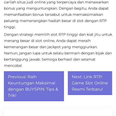
carilah situs judi online yang terpercaya dan menawarkan
bonus yang menguntungkan. Dengan begitu, Anda dapat
memanfaatkan bonus tersebut untuk memaksimalkan
peluang memenangkan hadiah besar di slot dengan RTP
tinggi.
Dengan strategi memilih slot RTP tinggi dan kiat jitu untuk
menang besar di slot online, Anda dapat meraih
kemenangan besar dan jackpot yang menggiurkan.
Namun, jangan lupa untuk selalu bermain dengan bijak dan
bertanggung jawab. Semoga berhasil dan selamat
mencoba!
Navigasi
Previous:
Raih
Next:
Link RTP:
pos
Keuntungan Maksimal
Game Slot Online
dengan BUYSPIN: Tips &
Resmi Terbaru!
Trik!