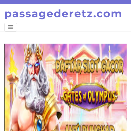
Skip
passagederetz.com
to
content