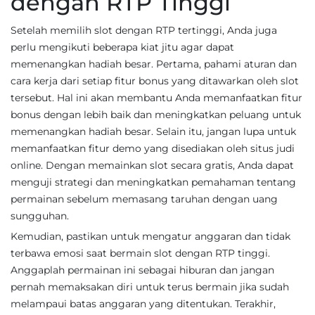
dengan RTP Tinggi
Setelah memilih slot dengan RTP tertinggi, Anda juga
perlu mengikuti beberapa kiat jitu agar dapat
memenangkan hadiah besar. Pertama, pahami aturan dan
cara kerja dari setiap fitur bonus yang ditawarkan oleh slot
tersebut. Hal ini akan membantu Anda memanfaatkan fitur
bonus dengan lebih baik dan meningkatkan peluang untuk
memenangkan hadiah besar. Selain itu, jangan lupa untuk
memanfaatkan fitur demo yang disediakan oleh situs judi
online. Dengan memainkan slot secara gratis, Anda dapat
menguji strategi dan meningkatkan pemahaman tentang
permainan sebelum memasang taruhan dengan uang
sungguhan.
Kemudian, pastikan untuk mengatur anggaran dan tidak
terbawa emosi saat bermain slot dengan RTP tinggi.
Anggaplah permainan ini sebagai hiburan dan jangan
pernah memaksakan diri untuk terus bermain jika sudah
melampaui batas anggaran yang ditentukan. Terakhir,