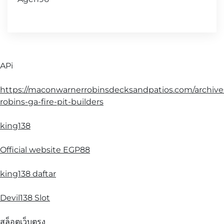
APi
https://maconwarnerrobinsdecksandpatios.com/archive
robins-ga-fire-pit-builders
king138
Official website EGP88
king138 daftar
Devil138 Slot
สล็อตเว็บตรง