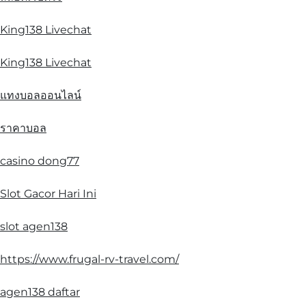
King138 Livechat
King138 Livechat
แทงบอลออนไลน์
ราคาบอล
casino dong77
Slot Gacor Hari Ini
slot agen138
https://www.frugal-rv-travel.com/
agen138 daftar