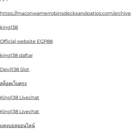
https://maconwarnerrobinsdecksandpatios.com/archives/
king138
Official website EGP88
king138 daftar
Devil138 Slot
สล็อตเว็บตรง
King138 Livechat
King138 Livechat
แทงบอลออนไลน์