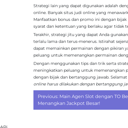
Strategi lain yang dapat digunakan adalah de
online. Banyak situs judi online yang menaw
Manfaatkan bonus dan promo ini dengan bija
syarat dan ketentuan yang berlaku agar tidak
Terakhir, strategi jitu yang dapat Anda guna
terlalu lama dan terus-menerus. Istirahat sej
dapat memainkan permainan dengan pikiran ya
peluang untuk memenangkan permainan denga
Dengan menggunakan tips dan trik serta strate
meningkatkan peluang untuk memenangkan per
dengan bijak dan bertanggung jawab. Selamat
online harus dilakukan dengan bertanggung j
Navigasi
Previous:
Main Agen Slot dengan TO Be
pos
Menangkan Jackpot Besar!
APi