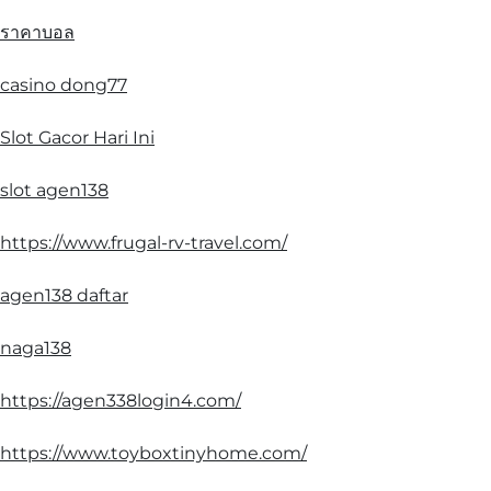
ราคาบอล
casino dong77
Slot Gacor Hari Ini
slot agen138
https://www.frugal-rv-travel.com/
agen138 daftar
naga138
https://agen338login4.com/
https://www.toyboxtinyhome.com/