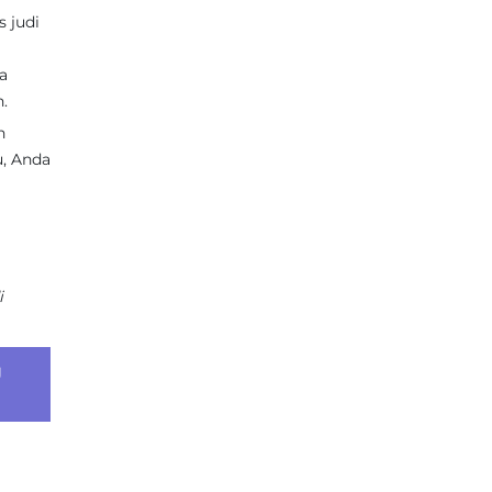
 judi
a
.
n
u, Anda
i
g