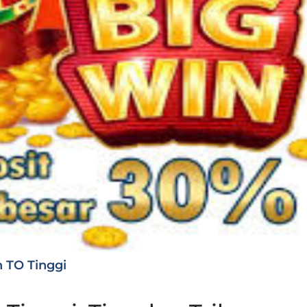
 TO Tinggi