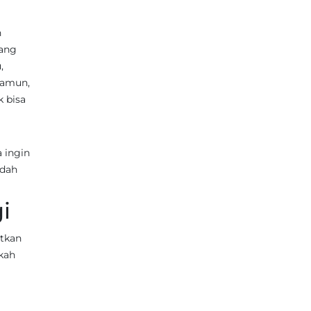
n
uang
,
Namun,
 bisa
 ingin
udah
i
atkan
kah