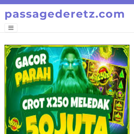
Skip
passagederetz.com
to
content