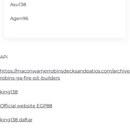
Asu138
Agen96
APi
https://maconwarnerrobinsdecksandpatios.com/archive
robins-ga-fire-pit-builders
king138
Official website EGP88
king138 daftar