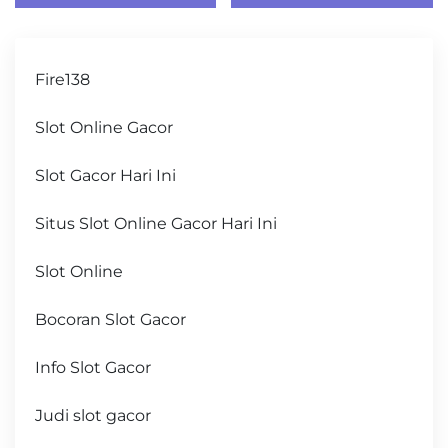
Fire138
Slot Online Gacor
Slot Gacor Hari Ini
Situs Slot Online Gacor Hari Ini
Slot Online
Bocoran Slot Gacor
Info Slot Gacor
Judi slot gacor